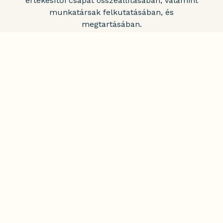
értékesítői csapat összeállításában, valamint
munkatársak felkutatásában, és
megtartásában.
Könyvelés – Gazdasági mentorálás
Nem csupán könyveléssel, gazdasági
mentorálással állunk ügyfeleink mellett.
Egyéni igényeik szerint megtervezzük és
segítséget nyújtunk az optimális gazdasági
folyamatokban.
Fordítás – Tolmácsolás
Ügyfeleinknek nem jelenthetnek akadályt a
nyelvi eltérések. Fordítással, tolmácsolással
állunk rendelkezésükre, a különböző