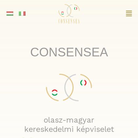
Skip
to
Mai
content
Me
CONSENSEA
olasz-magyar
kereskedelmi képviselet