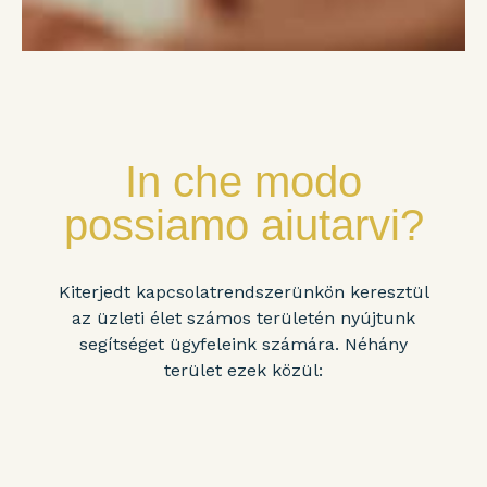
In che modo
possiamo aiutarvi?
Kiterjedt kapcsolatrendszerünkön keresztül
az üzleti élet számos területén nyújtunk
segítséget ügyfeleink számára. Néhány
terület ezek közül: