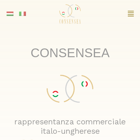
Vai
al
Mai
contenuto
Me
CONSENSEA
rappresentanza commerciale
italo-ungherese